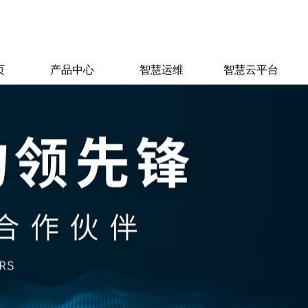
页
产品中心
智慧运维
智慧云平台