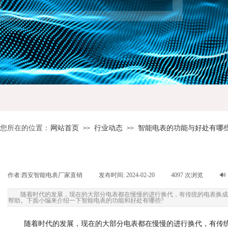
您所在的位置：
网站首页
行业动态
智能电表的功能与好处有哪
>>
>>
作者:
西安智能电表厂家直销
|
发布时间:
2024-02-20
|
4097
次浏览
|
🔊
随着时代的发展，现在的大部分电表都在慢慢的进行换代，有传统的电表换成
帮助。下面小编来介绍一下智能电表的功能和好处有哪些?
随着时代的发展，现在的大部分电表都在慢慢的进行换代，有传统的