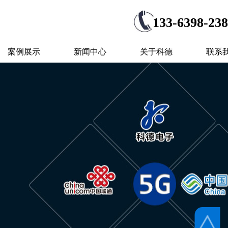
133-6398-23
案例展示
新闻中心
关于科德
联系