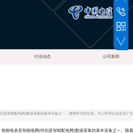
官方公众号
24小时
133-6398
业务微信号
行业动态
公司新闻
别是智能配电网)数据采集的基本设备之一。随着时代的出现，为人民和企业造成了
能电表是智能电网(特别是智能配电网)数据采集的基本设备之一。随