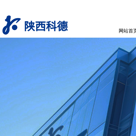
陕西科德
网站首