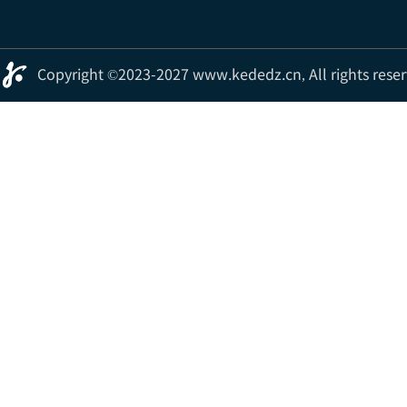
Copyright ©2023-2027 www.kededz.cn, Al